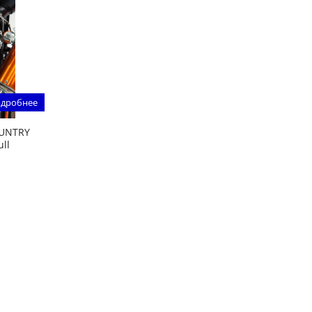
дробнее
OUNTRY
ull