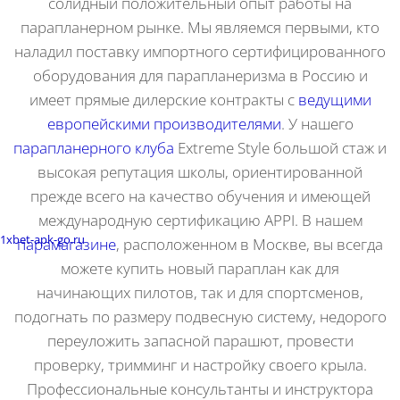
солидный положительный опыт работы на
парапланерном рынке. Мы являемся первыми, кто
наладил поставку импортного сертифицированного
оборудования для парапланеризма в Россию и
имеет прямые дилерские контракты с
ведущими
европейскими производителями
. У нашего
парапланерного клуба
Extreme Style большой стаж и
высокая репутация школы, ориентированной
прежде всего на качество обучения и имеющей
международную сертификацию APPI. В нашем
1xbet-apk-go.ru
парамагазине
, расположенном в Москве, вы всегда
можете купить новый параплан как для
начинающих пилотов, так и для спортсменов,
подогнать по размеру подвесную систему, недорого
переуложить запасной парашют, провести
проверку, тримминг и настройку своего крыла.
Профессиональные консультанты и инструктора