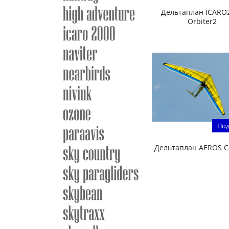
Дельтаплан ICARO
Orbiter2
Под
Дельтаплан AEROS 