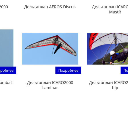
2000
Дельтаплан AEROS Discus
Дельтаплан ICAR
MastR
робнее
Подробнее
По
Combat
Дельтаплан ICARO2000
Дельтаплан ICARO2
Laminar
bip