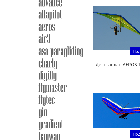
Под
Дельтаплан AEROS T
Под