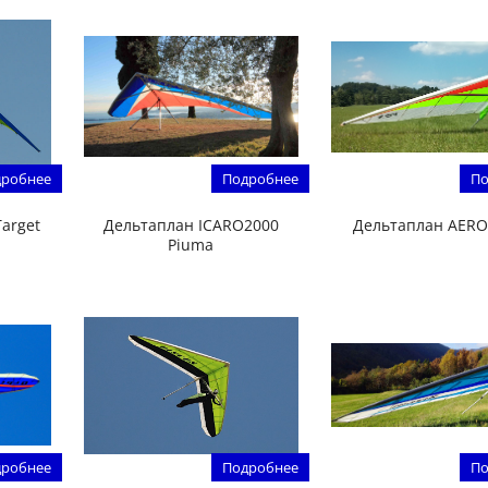
робнее
Подробнее
По
arget
Дельтаплан ICARO2000
Дельтаплан AERO
Piuma
робнее
Подробнее
По