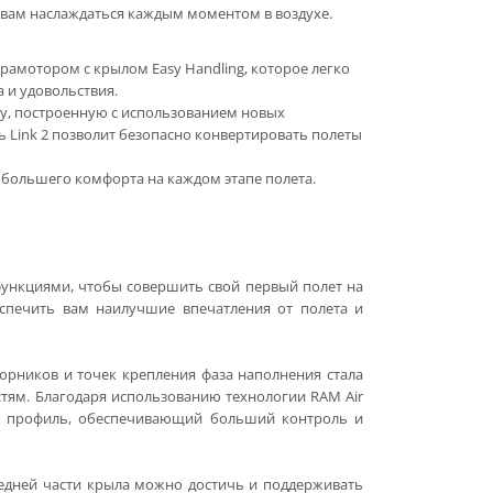
 вам наслаждаться каждым моментом в воздухе.
рамотором с крылом Easy Handling, которое легко
 и удовольствия.
у, построенную с использованием новых
ь Link 2 позволит безопасно конвертировать полеты
 большего комфорта на каждом этапе полета.
функциями, чтобы совершить свой первый полет на
еспечить вам наилучшие впечатления от полета и
борников и точек крепления фаза наполнения стала
тям. Благодаря использованию технологии RAM Air
ный профиль, обеспечивающий больший контроль и
редней части крыла можно достичь и поддерживать