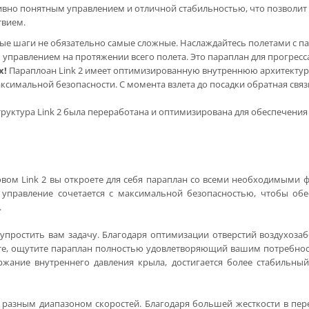
ивно понятным управлением и отличной стабильностью, что позволит
твием.
ые шаги не обязательно самые сложные. Наслаждайтесь полетами с па
 управлением на протяжении всего полета. Это параплан для прогресса
х!
Параплоан Link 2 имеет оптимизированную внутреннюю архитектур
ксимальной безопасности. С момента взлета до посадки обратная связ
руктура Link 2 была переработана и оптимизирована для обеспечения
вом Link 2 вы откроете для себя параплан со всеми необходимыми 
 управление сочетается с максимальной безопасностью, чтобы об
.
 упростить вам задачу. Благодаря оптимизации отверстий воздухоза
ете, ощутите параплан полностью удовлетворяющий вашим потребнос
ержание внутреннего давления крыла, достигается более стабиль
 и разным диапазоном скоростей. Благодаря большей жесткости в пе