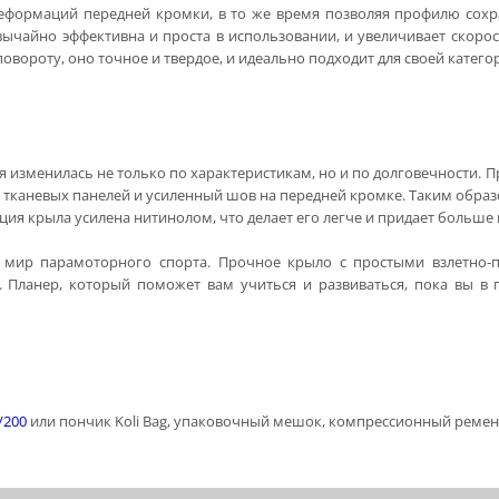
 деформаций передней кромки, в то же время позволяя профилю сох
вычайно эффективна и проста в использовании, и увеличивает скор
вороту, оно точное и твердое, и идеально подходит для своей катего
 изменилась не только по характеристикам, но и по долговечности. 
 тканевых панелей и усиленный шов на передней кромке. Таким образо
ция крыла усилена нитинолом, что делает его легче и придает больше 
в мир парамоторного спорта. Прочное крыло с простыми взлетно-
. Планер, который поможет вам учиться и развиваться, пока вы в
/200
или пончик Koli Bag, упаковочный мешок, компрессионный ремень