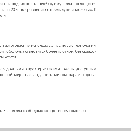
ранять подвижность, необходимую для поглощения
ость на 20% по сравнению с предыдущей моделью. К
рии.
При изготовлении использовались новые технологии,
м, оболочка становится более плотной, без складок
гибкости.
посадочными характеристиками, очень доступным
 полной мере наслаждаетесь миром парамоторных
, чехол для свободных концов и ремкомплект.