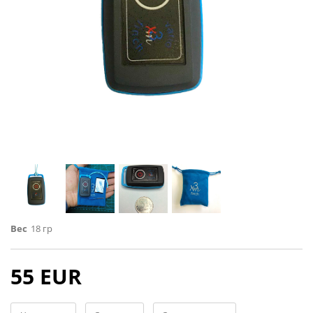
Вес
18 гр
55 EUR