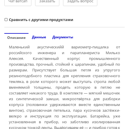
Чат ватсап
Заказать
Задать вопрос
Cравнить с другими продуктами
Данные
Документы
Описание
Маленький акустическийй вариометр-пищалка от
российского инженера и парапланериста Милько
Алексея. Качественный корпус промышленного
производства, прочный, стойкий к царапинам, удобный по
размерам. Присутствует большая петля из упругого
резиноподобного пластика для крепления страховочного
темляка, в роли которого может выступать стропа любой
вменяемой толщины, продеть которую в петлю не
составляет никакого труда. В комплекте — мягкий мешочек
из синтетической замши, микроотвёртка для разборки
корпуса (половинки удерживаются вместе единственным
винтом), страховочная петелька, пара кусочков застёжки-
велкро и инструкция по эксплуатации. Батарейка, уже
установленная в прибор, но заботливо изолированная
кусочком тонкой ленты. Выдёргиваем её — и прибор готов к