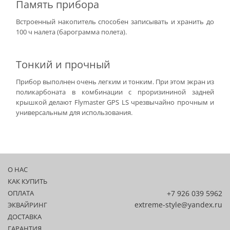
Память прибора
Встроенный накопитель способен записывать и хранить до
100 ч налета (барограмма полета).
Тонкий и прочный
Прибор выполнен очень легким и тонким. При этом экран из
поликарбоната в комбинации с проризининой задней
крышкой делают Flymaster GPS LS чрезвычайно прочным и
универсальным для использования.
О НАС
КАК КУПИТЬ
ОПЛАТА
+7 926 039 5962
extreme-style@yandex.ru
ЭКВАЙРИНГ
ДОСТАВКА
ГАРАНТИЯ