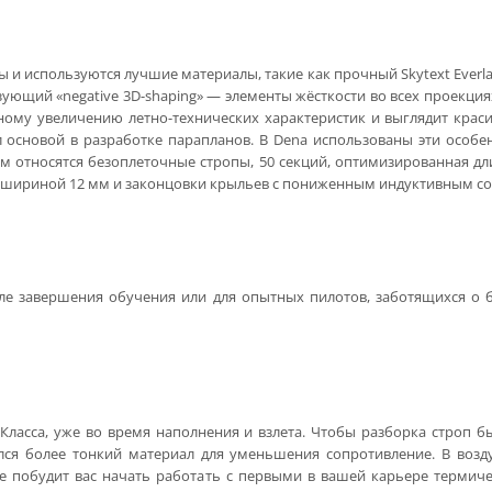
 и используются лучшие материалы, такие как прочный Skytext Everla
ющий «negative 3D-shaping» — элементы жёсткости во всех проекци
ьному увеличению летно-технических характеристик и выглядит крас
л основой в разработке парапланов. В Dena использованы эти особ
м относятся безоплеточные стропы, 50 секций, оптимизированная дл
 шириной 12 мм и законцовки крыльев с пониженным индуктивным с
сле завершения обучения или для опытных пилотов, заботящихся о 
-Класса, уже во время наполнения и взлета. Чтобы разборка строп 
ался более тонкий материал для уменьшения сопротивление. В возд
ие побудит вас начать работать с первыми в вашей карьере термич