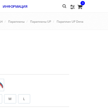
0
ИНФОРМАЦИЯ
АН
Парапланы
Парапланы UP
Параплан UP Dena
M
L