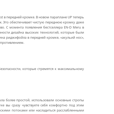
st в передней кромке. В новом параплане UP теперь
ях. Это обеспечивает чистую переднюю кромку даже
иво. С момента появления бестселлера EN-D Meru в
енности дизайна высоких технологий, которые были
ина риджифойла в передней кромке, «акульий нос»,
опротивлением.
безопасности, которые стремятся к максимальному
была более простой, использовали основные стропы
ухе вы сразу чувствуете себя комфортно под этим
ескими потоками или насладиться расслабленными