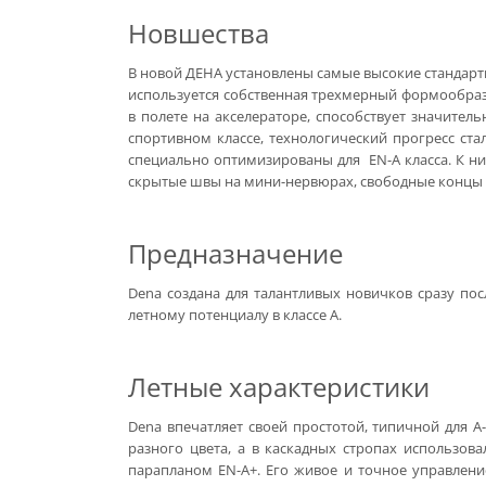
Новшества
В новой ДЕНА установлены самые высокие стандарты
используется собственная трехмерный формообразу
в полете на акселераторе, способствует значител
спортивном классе, технологический прогресс ста
специально оптимизированы для EN-A класса. К ни
скрытые швы на мини-нервюрах, свободные концы
Предназначение
Dena создана для талантливых новичков сразу по
летному потенциалу в классе A.
Летные характеристики
Dena впечатляет своей простотой, типичной для A
разного цвета, а в каскадных стропах использов
парапланом EN-A+. Его живое и точное управлен