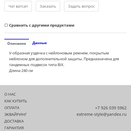
Чат ватсап
Заказать
Задать вопрос
Cравнить с другими продуктами
Данные
Описание
V-образная уздечка с нейлоновым ремнем, покрытым
нейлоном для дополнительной защиты. Предназначена для
тандемных подвесок типа BIX.
Длина 240 см
О НАС
КАК КУПИТЬ
ОПЛАТА
+7 926 039 5962
extreme-style@yandex.ru
ЭКВАЙРИНГ
ДОСТАВКА
ГАРАНТИЯ