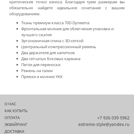
критические точки износа. Благодаря трем размерам вы
обязательно найдете идеальное сочетание с вашим
оборудованием.
Ткань премиум-класса 70D Dyneema
Фронтальная молния для облегчения упаковки и
лучшего сжатия
Эргономичная спина с 3D-сеткой
Центральный компрессионный ремень
Два держателя для напитков
Два сетчатых боковых кармана
Петли для переноски
Ремень на талии
Пряжки и молнии YKK
О НАС
КАК КУПИТЬ
ОПЛАТА
+7 926 039 5962
extreme-style@yandex.ru
ЭКВАЙРИНГ
ДОСТАВКА