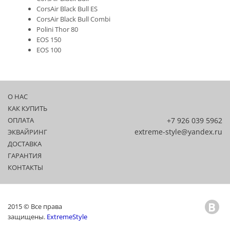
CorsAir Black Bull ES
CorsAir Black Bull Combi
Polini Thor 80
EOS 150
EOS 100
О НАС
КАК КУПИТЬ
ОПЛАТА
+7 926 039 5962
extreme-style@yandex.ru
ЭКВАЙРИНГ
ДОСТАВКА
ГАРАНТИЯ
КОНТАКТЫ
2015 © Все права
защищены.
ExtremeStyle